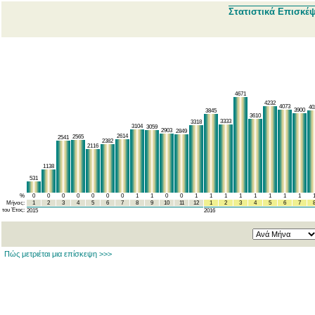
Στατιστικά Επισκέ
4671
4232
4073
40
3900
3845
3610
3333
3318
3104
3059
2903
2849
2614
2565
2541
2382
2116
1138
531
%
0
0
0
0
0
0
0
1
1
0
0
1
1
1
1
1
1
1
1
Μήνας:
1
2
3
4
5
6
7
8
9
10
11
12
1
2
3
4
5
6
7
του Έτος:
2015
2016
Πώς μετριέται μια επίσκεψη >>>