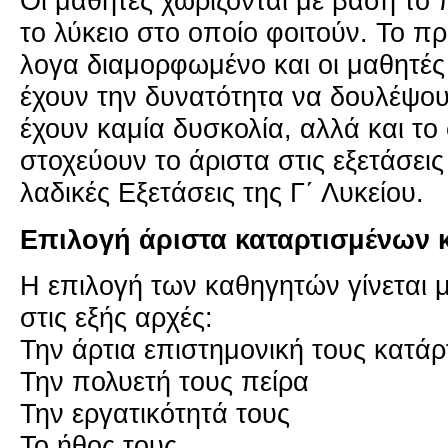
Οι μα­θη­τές χω­ρί­ζο­νται με βάση το π
το λύ­κειο στο οποίο φοι­τούν. Το πρ
λο­γα δια­μορ­φω­μέ­νο και οι μα­θη­τ
έχουν την δυ­να­τό­τη­τα να δου­λέ­
έχουν καμία δυ­σκο­λία, αλλά και το
στο­χεύ­ουν το άρι­στα στις εξε­τά­σει
λα­δι­κές Εξε­τά­σεις της Γ΄ Λυ­κεί­ου.
Επι­λο­γή άρι­στα κα­ταρ­τι­σμέ­νων 
Η επι­λο­γή των κα­θη­γη­τών γί­νε­ται μ
στις εξής αρχές:
Την άρτια επι­στη­μο­νι­κή τους κα­τάρ­
Την πο­λυ­ε­τή τους πείρα
Την ερ­γα­τι­κό­τη­τά τους
Το ήθος τους