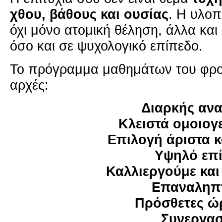
χθου, βά­θους και ου­σί­ας
. Η υλο­π
όχι μόνο ατο­μι­κή θέ­λη­ση, άλλα και 
όσο και σε ψυ­χο­λο­γι­κό επί­πε­δο.
Το πρό­γραμ­μα μα­θη­μά­των του φρο­ντι
αρχές:
Διαρ­κής ανα­
Κλει­στά ομοιο­γ
Επι­λο­γή άρι­στα κ
Υψηλό επί­π
Καλ­λιερ­γού­με κα
Επα­να­λη­πτ
Πρό­σθε­τες ώρ
Συ­νερ­γα­