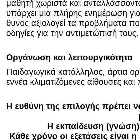
μα­θη­τή χω­ρι­στά και ανταλ­λάσ­σο­ντ
υπάρ­χει μια πλή­ρης ενη­μέ­ρω­ση γι
θυ­νος αξιο­λο­γεί τα προ­βλή­μα­τα πο
οδη­γί­ες για την αντι­με­τώ­πι­σή τους.
Ορ­γά­νω­ση και λει­τουρ­γι­κό­τη­τα
Παι­δα­γω­γι­κά κα­τάλ­λη­λος, άρτια ορ
εννέα κλι­μα­τι­ζό­με­νες αί­θου­σες και 
Η ευ­θύ­νη της επι­λο­γής πρέ­πει 
Η εκ­παί­δευ­ση (γνώση) ε
Κάθε χρόνο οι εξε­τά­σεις είναι η 