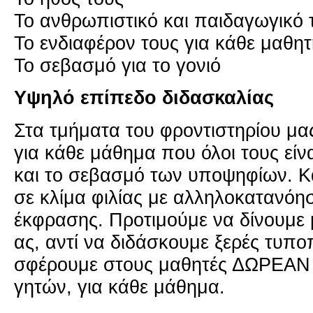
Το αν­θρω­πι­στι­κό και παι­δα­γω­γι­κ
Το εν­δια­φέ­ρον τους για κάθε μα­θη­τ
Το σε­βα­σμό για το γονιό
Υψηλό επί­πε­δο δι­δα­σκα­λί­ας
Στα τμή­μα­τα του φρο­ντι­στη­ρί­ου μας 
για κάθε μά­θη­μα που όλοι τους είνα
και το σε­βα­σμό των υπο­ψη­φί­ων. Κα­
σε κλίμα φι­λί­ας με αλ­λη­λο­κα­τα­νό­
έκ­φρα­σης. Προ­τι­μού­με να δί­νου­με 
ας, αντί να δι­δά­σκου­με ξερές τυ­πο­
σφέ­ρου­με στους μα­θη­τές ΔΩ­ΡΕ­ΑΝ τ
γη­τών, για κάθε μά­θη­μα.