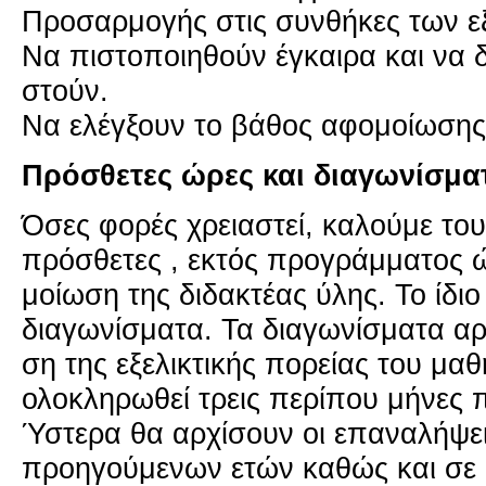
Προ­σαρ­μο­γής στις συν­θή­κες των εξ
Να πι­στο­ποι­η­θούν έγκαι­ρα και να δ
στούν.
Να ελέγ­ξουν το βάθος αφο­μοί­ω­σης
Πρό­σθε­τες ώρες και δια­γω­νί­σμα­
Όσες φορές χρεια­στεί, κα­λού­με τους
πρό­σθε­τες , εκτός προ­γράμ­μα­τος 
μοί­ω­ση της δι­δα­κτέ­ας ύλης. Το ίδιο
δια­γω­νί­σμα­τα. Τα δια­γω­νί­σμα­τα α
ση της εξε­λι­κτι­κής πο­ρεί­ας του μα­
ολο­κλη­ρω­θεί τρεις πε­ρί­που μήνες π
Ύστε­ρα θα αρ­χί­σουν οι επα­να­λή­ψ
προη­γού­με­νων ετών καθώς και σε συ