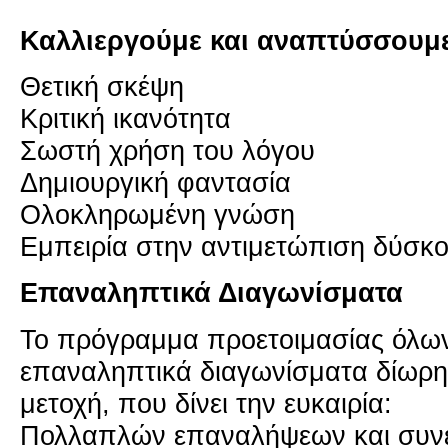
Καλ­λιερ­γού­με και ανα­πτύσ­σου­μ
Θε­τι­κή σκέψη
Κρι­τι­κή ικα­νό­τη­τα
Σωστή χρήση του λόγου
Δη­μιουρ­γι­κή φα­ντα­σία
Ολο­κλη­ρω­μέ­νη γνώση
Εμπει­ρία στην αντι­με­τώ­πι­ση δύ­σκ
Επα­να­λη­πτι­κά Δια­γω­νί­σμα­τα
Το πρό­γραμ­μα προ­ε­τοι­μα­σί­ας όλων
επα­να­λη­πτι­κά δια­γω­νί­σμα­τα δί­ω­ρ
με­το­χή, που δίνει την ευ­και­ρία:
Πολ­λα­πλών επα­να­λή­ψε­ων και συ­ν