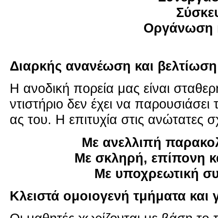
Σύ­σκε
Ορ­γά­νω­ση κ
Διαρ­κής ανα­νέ­ω­ση και βελ­τί­ω­ση
Η ανο­δι­κή πο­ρεία μας είναι στα­θε­ρ
ντι­στή­ριο δεν έχει να πα­ρου­σιά­σει 
ας του. Η επι­τυ­χία στις ανώ­τα­τες σχο
Με ανελ­λι­πή πα­ρα­κο
Με σκλη­ρή, επί­πο­νη κα
Με υπο­χρε­ω­τι­κή συ
Κλει­στά ομοιο­γε­νή τμή­μα­τα κα