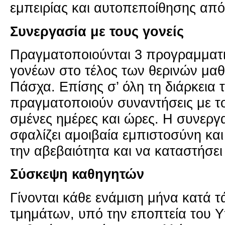
εμπει­ρί­ας και αυ­το­πε­ποί­θη­σης απ
Συ­νερ­γα­σία με τους γο­νείς
Πραγ­μα­το­ποιού­νται 3 προ­γραμ­μα­τι
γο­νέ­ων στο τέλος των θε­ρι­νών μα­θ
Πάσχα. Επί­σης σ’ όλη τη διάρ­κεια τη
πραγ­μα­το­ποιούν συ­να­ντή­σεις με το
σμέ­νες ημέ­ρες και ώρες. Η συ­νερ­γ
σφα­λί­ζει αμοι­βαία εμπι­στο­σύ­νη και
την αβε­βαιό­τη­τα και να κα­τα­στή­σει 
Σύ­σκε­ψη κα­θη­γη­τών
Γί­νο­νται κάθε ενά­μι­ση μήνα κατά τά
τμη­μά­των, υπό την επο­πτεία του Υπ