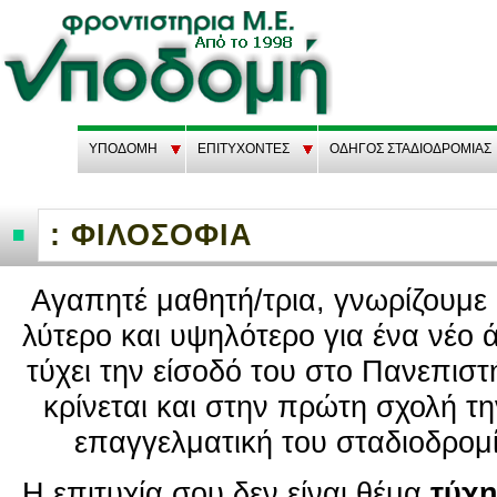
ΥΠΟΔΟΜΗ
EΠΙΤΥΧΟΝΤΕΣ
ΟΔΗΓΟΣ ΣΤΑΔΙΟΔΡΟΜΙΑΣ
: ΦΙΛΟΣΟΦΙΑ
Αγα­πη­τέ μα­θη­τή/τρια, γνω­ρί­ζου­μ
λύ­τε­ρο και υψη­λό­τε­ρο για ένα νέο 
τύ­χει την εί­σο­δό του στο Πα­νε­πι­σ
κρί­νε­ται και στην πρώτη σχολή την
επαγ­γελ­μα­τι­κή του στα­διο­δρο­μί
Η επι­τυ­χία σου δεν είναι θέμα
τύχη