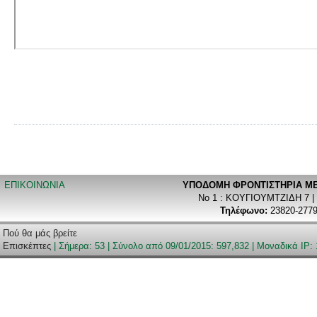
ΕΠΙΚΟΙΝΩΝΙΑ
ΥΠΟΔΟΜΗ ΦΡΟΝΤΙΣΤΗΡΙA ΜΕ
Νο 1 : ΚΟΥΓΙΟΥΜΤΖΙΔΗ 7 |
Τηλέφωνο:
23820-2779
Πού θα μάς βρείτε
Επισκέπτες
| Σήμερα: 53 | Σύνολο από 09/01/2015: 597,832 | Μοναδικά IP: