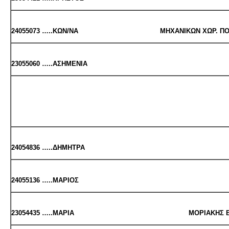
24055073 …..ΚΩΝ/ΝΑ ΜΗ­ΧΑ­ΝΙ­ΚΩΝ ΧΩΡ. ΠΟ­ΛΕ­Ο­Δ
23055060 …..ΑΣΗ­ΜΕ­ΝΙΑ ΗΛΕ­ΚΤΡΟ­ΝΙ­Κ
24054836 …..ΔΗ­ΜΗ­ΤΡΑ ΙΑ­ΤΡ
24055136 …..ΜΑ­ΡΙΟΣ ΦΑΡ­ΜΑ­ΚΕΥ­ΤΙ
23054435 …..ΜΑΡΙΑ ΜΟ­ΡΙΑ­ΚΗΣ ΒΙΟ­ΛΟ­ΓΙΑΣ Κ