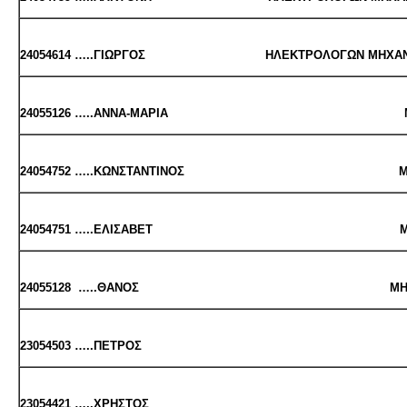
24054614 …..ΓΙΩΡ­ΓΟΣ ΗΛΕ­ΚΤΡΟ­ΛΟ­ΓΩΝ ΜΗΧΑΝ. & ΜΗ
24055126 …..ΑΝ­ΝΑ-ΜΑ­ΡΙΑ ΜΗ­ΧΑ­ΝΟ­ΛΟ­Γ
24054752
…..ΚΩΝ­ΣΤΑ­ΝΤΙ­ΝΟΣ ΜΗ­ΧΑ­ΝΟ­ΛΟ­Γ
24054751 …..ΕΛΙ­ΣΑ­ΒΕΤ ΜΗ­ΧΑ­ΝΟ­ΛΟ­ΓΩΝ
24055128 …..ΘΑΝΟΣ ΜΗ­ΧΑ­ΝΟ­ΛΟ­ΓΩΝ Μ
23054503 …..ΠΕ­ΤΡΟΣ ΠΟ­ΛΙ­ΤΙ­ΚΩΝ
23054421 …..ΧΡΗ­ΣΤΟΣ ΠΟ­ΛΙ­ΤΙ­ΚΩ