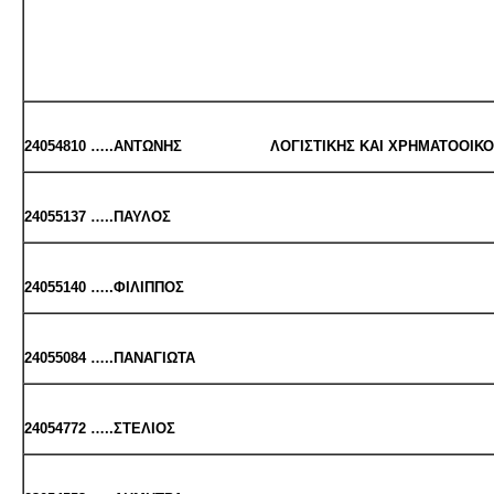
24054810 …..ΑΝΤΩ­ΝΗΣ ΛΟ­ΓΙ­ΣΤΙ­ΚΗΣ ΚΑΙ ΧΡΗ­ΜΑ­ΤΟ­ΟΙ­ΚΟ­ΝΟ­
24055137 …..ΠΑΥ­ΛΟΣ ΟΙ­ΚΟ­ΝΟ­ΜΙ­ΚΩΝ Ε
24055140 …..ΦΙ­ΛΙΠ­ΠΟΣ ΨΗ­ΦΙΑ­ΚΩΝ Σ
24055084 …..ΠΑ­ΝΑ­ΓΙΩ­ΤΑ ΠΛΗ­ΡΟ­
24054772 …..ΣΤΕ­ΛΙΟΣ ΣΧΟΛ