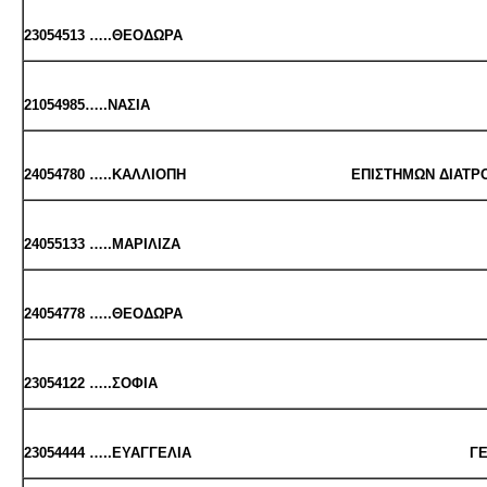
23054513 …..ΘΕ­Ο­ΔΩ­ΡΑ ΒΙΟ­ΛΟ­Γ
21054985…..ΝΑΣΙΑ ΧΗ­ΜΕΙΑΣ
24054780 …..ΚΑΛ­ΛΙΟ­ΠΗ ΕΠΙ­ΣΤΗ­ΜΩΝ ΔΙΑ­ΤΡΟ­ΦΗΣ & ΔΙ
24055133 …..ΜΑ­ΡΙ­ΛΙ­ΖΑ ΜΑΙΕΥ­ΤΙ
24054778 …..ΘΕ­Ο­ΔΩ­ΡΑ ΛΟ­ΓΟ­ΘΕ­Ρ
23054122 …..ΣΟΦΙΑ ΝΟ­ΣΗ­ΛΕΥ
23054444 …..ΕΥΑΓ­ΓΕ­ΛΙΑ ΓΕ­Ω­ΠΟ­ΝΙΑΣ-ΑΓΡΟ