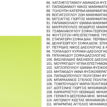
86. ΧΑ­ΤΖΗΕΥ­ΣΤΑ­ΘΙΟΥ ΑΘΑ­ΝΑ­ΣΙΑ ΦΥ­ΣΙ
87. ΠΑ­ΠΑΪ­Ω­ΑΝ­ΝΟΥ ΝΙΚΟΣ ΜΑ­ΘΗ­ΜΑ­Τ
88. ΤΟ­ΛΟΥ­ΠΗ ΚΑ­ΤΕ­ΡΙ­ΝΑ ΜΑ­ΘΗ­ΜΑ­ΤΙ
89. ΒΟ­ΓΙΑ­ΤΖΟ­ΓΛΟΥ ΖΩΗ ΜΑ­ΘΗ­ΜΑ­ΤΙ­Κ
90. ΜΙ­ΤΣΑΓ­ΓΑΣ ΓΙΩΡ­ΓΟΣ ΜΑ­ΘΗ­ΜΑ­ΤΙ­Κ
91. ΠΑ­ΠΑ­ΝΙ­ΚΟ­ΛΑ­ΟΥ ΙΩ­ΑΝ­ΝΑ ΜΑ­ΘΗ­ΜΑ
92. ΜΑΥ­ΡΟ­ΠΟΥ­ΛΟΣ ΘΟ­ΔΩ­ΡΟΣ ΜΑ­ΘΗ
93. ΤΣΑ­ΒΑ­ΛΑ­ΚΟ­ΓΛΟΥ ΣΟΦΙΑ ΓΕ­Ω­ΠΟ
94. ΦΟΥ­ΤΖΙ­ΤΖΗ ΗΡΩ ΕΠΙ­ΣΤΗ­ΜΗΣ ΤΡΟ
95. ΣΤΑ­ΠΑ­ΤΩ­ΡΗ ΣΟΦΙΑ ΔΙΑΧ. ΠΕ­ΡΙ­Β
96. ΔΕ­ΛΗ­ΓΕ­ΩΡ­ΓΙΟΥ ΣΟΦΙΑ ΔΙΟΙΚ. ΕΠΙ
97. ΠΕ­ΤΡΙ­ΔΗΣ ΝΙΚΟΣ ΔΑ­ΣΟ­ΛΟ­ΓΙΑΣ &
98. ΤΟ­ΠΑ­ΛΙ­ΔΟΥ ΚΥ­ΡΙΑ­ΚΗ ΔΑ­ΣΟ­ΛΟ­Γ
99. ΠΙ­ΠΙ­ΛΑ­ΚΙ­ΔΟΥ ΣΟΦΙΑ ΔΑ­ΣΟ­ΛΟ­ΓΙ
100. ΒΑ­ΣΙ­ΛΕΙΑ­ΔΗΣ ΒΑ­ΣΙ­ΛΕΙΟΣ ΔΑ­ΣΟ
101. ΜΟΥ­ΡΑ­ΤΙ­ΔΟΥ ΝΤΙΝΑ ΕΠΙ­ΣΤΗ­ΜΩΝ
102. ΧΑ­ΤΖΟ­ΠΟΥ­ΛΟΥ ΙΩ­ΑΝ­ΝΑ ΦΥ­ΣΙ­ΚΟ
103. ΜΗ­ΤΑ­ΚΙ­ΔΟΥ ΑΝΝΑ ΦΥ­ΣΙ­ΚΟ­ΘΕ­Ρ
104. ΠΑ­ΠΑ­ΔΟ­ΠΟΥ­ΛΟΥ ΠΟ­ΛΥ­ΞΕ­ΝΗ ΦΥ
105. ΜΠΑ­ΡΑ­ΧΑ­ΝΟΣ ΣΤΕ­ΛΙΟΣ ΠΟ­ΛΙ­ΤΙ­
106. ΤΟ­ΜΠΟΥ­ΛΙ­ΔΟΥ ΜΑΡΙΑ ΠΟ­ΛΙ­ΤΙ­Κ
107. ΔΟΪ­ΤΣΙ­ΝΗΣ ΓΙΩΡ­ΓΟΣ ΜΗ­ΧΑ­ΝΙ­ΚΩ
108. ΚΑ­ΡΑ­ΧΡΗ­ΣΤΟΥ ΛΕ­Ω­ΝΙ­ΔΑΣ ΜΗ­ΧΑ­
109. ΓΕ­ΡΑ­ΝΤΗ ΔΕ­ΣΠΟΙ­ΝΑ ΜΗΧ. ΜΗ­ΧΑ
110. ΑΝΤΩ­ΝΙΟΥ ΚΩ­ΣΤΑΣ ΜΗ­ΧΑ­ΝΙ­ΚΩΝ 
111. ΜΠΑΡ­ΜΠΑΣ ΑΓ­ΓΕ­ΛΟΣ ΜΗ­ΧΑ­ΝΙ­ΚΩ