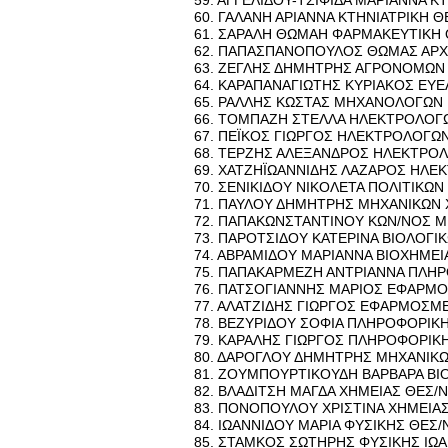
59. ΑΓ­ΓΕ­ΛΙ­ΔΟΥ-ΤΣΙ­ΦΙ­ΔΑ ΜΑ­ΡΙΑΝ­ΝΑ ΚΤ
60. ΓΑ­ΛΑ­ΝΗ ΑΡΙΑΝ­ΝΑ ΚΤΗ­ΝΙΑ­ΤΡΙ­ΚΗ Θ
61. ΣΑ­ΡΑ­ΛΗ ΘΩΜΑΗ ΦΑΡ­ΜΑ­ΚΕΥ­ΤΙ­ΚΗ
62. ΠΑ­ΠΑ­ΣΠΑ­ΝΟ­ΠΟΥ­ΛΟΣ ΘΩΜΑΣ ΑΡ­Χ
63. ΖΕ­ΓΛΗΣ ΔΗ­ΜΗ­ΤΡΗΣ ΑΓΡΟ­ΝΟ­ΜΩΝ
64. ΚΑ­ΡΑ­ΠΑ­ΝΑ­ΓΙΩ­ΤΗΣ ΚΥ­ΡΙΑ­ΚΟΣ ΕΥ­Ε
65. ΡΑΛ­ΛΗΣ ΚΩ­ΣΤΑΣ ΜΗ­ΧΑ­ΝΟ­ΛΟ­ΓΩΝ
66. ΤΟ­ΜΠΑ­ΖΗ ΣΤΕΛ­ΛΑ ΗΛΕ­ΚΤΡΟ­ΛΟ­
67. ΠΕΪ­ΚΟΣ ΓΙΩΡ­ΓΟΣ ΗΛΕ­ΚΤΡΟ­ΛΟ­ΓΩ
68. ΤΕΡ­ΖΗΣ ΑΛΕ­ΞΑΝ­ΔΡΟΣ ΗΛΕ­ΚΤΡΟ­Λ
69. ΧΑ­ΤΖΗ­Ϊ­Ω­ΑΝ­ΝΙ­ΔΗΣ ΛΑ­ΖΑ­ΡΟΣ ΗΛ
70. ΣΕ­ΝΙ­ΚΙ­ΔΟΥ ΝΙ­ΚΟ­ΛΕ­ΤΑ ΠΟ­ΛΙ­ΤΙ­Κ
71. ΠΑΥ­ΛΟΥ ΔΗ­ΜΗ­ΤΡΗΣ ΜΗ­ΧΑ­ΝΙ­ΚΩΝ
72. ΠΑ­ΠΑ­ΚΩΝ­ΣΤΑ­ΝΤΙ­ΝΟΥ ΚΩΝ/ΝΟΣ Μ
73. ΠΑ­ΡΟ­ΤΣΙ­ΔΟΥ ΚΑ­ΤΕ­ΡΙ­ΝΑ ΒΙΟ­ΛΟ­Γ
74. ΑΒΡΑ­ΜΙ­ΔΟΥ ΜΑ­ΡΙΑΝ­ΝΑ ΒΙΟ­ΧΗ­ΜΕΙ
75. ΠΑ­ΠΑ­ΚΑΡ­ΜΕ­ΖΗ ΑΝΤΡΙΑΝ­ΝΑ ΠΛΗ­Ρ
76. ΠΑ­ΤΣΟ­ΓΙΑΝ­ΝΗΣ ΜΑ­ΡΙΟΣ ΕΦΑΡ­ΜΟ
77. ΑΛΑ­ΤΖΙ­ΔΗΣ ΓΙΩΡ­ΓΟΣ ΕΦΑΡ­ΜΟ­ΣΜΕ
78. ΒΕ­ΖΥ­ΡΙ­ΔΟΥ ΣΟΦΙΑ ΠΛΗ­ΡΟ­ΦΟ­ΡΙ­Κ
79. ΚΑ­ΡΑ­ΛΗΣ ΓΙΩΡ­ΓΟΣ ΠΛΗ­ΡΟ­ΦΟ­ΡΙ­Κ
80. ΔΑ­ΡΟ­ΓΛΟΥ ΔΗ­ΜΗ­ΤΡΗΣ ΜΗ­ΧΑ­ΝΙ­Κ
81. ΖΟΥ­ΜΠΟΥΡ­ΤΙ­ΚΟΥ­ΔΗ ΒΑΡ­ΒΑ­ΡΑ ΒΙ
82. ΒΛΑ­ΔΙ­ΤΣΗ ΜΑΓΔΑ ΧΗ­ΜΕΙΑΣ ΘΕΣ/
83. ΠΟ­ΝΟ­ΠΟΥ­ΛΟΥ ΧΡΙ­ΣΤΙ­ΝΑ ΧΗ­ΜΕΙΑΣ
84. ΙΩ­ΑΝ­ΝΙ­ΔΟΥ ΜΑΡΙΑ ΦΥ­ΣΙ­ΚΗΣ ΘΕΣ
85. ΣΤΑΜ­ΚΟΣ ΣΩ­ΤΗ­ΡΗΣ ΦΥ­ΣΙ­ΚΗΣ ΙΩ­Α