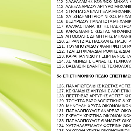
112. ΣΑ­ΔΡΑ­ΖΑ­ΜΗΣ ΚΩΝ/ΝΟΣ ΜΗ­ΧΑ­ΝΙ­
113. ΑΛΕ­ΞΑΝ­ΔΡΙ­ΔΟΥ ΑΡ­ΓΥ­ΡΩ ΜΗ­ΧΑ­ΝΙ
114. ΣΤΡΑ­ΠΑ­ΤΣΑ ΕΥΑΓ­ΓΕ­ΛΙΑ ΜΗ­ΧΑ­ΝΙ­
115. ΧΑ­ΤΖΗ­ΔΗ­ΜΗ­ΤΡΙΟΥ ΝΙΚΟΣ ΜΗ­ΧΑ­
116. ΒΕ­ΖΥ­ΡΙ­ΔΟΥ ΠΑ­ΝΑ­ΓΙΩ­ΤΑ ΜΗ­ΧΑ­Ν
117. ΚΑΛ­ΦΑΣ ΠΑ­ΝΑ­ΓΙΩ­ΤΗΣ ΗΛΕ­ΚΤΡΟ­
118. ΚΑ­ΡΑ­ΣΜΑ­ΝΗΣ ΚΩ­ΣΤΑΣ ΜΗ­ΧΑ­ΝΙ­Κ
119. ΛΙ­ΤΟ­ΒΟ­ΛΗΣ ΔΗ­ΜΗ­ΤΡΗΣ ΜΗ­ΧΑ­Ν
120. ΣΤΡΑΝ­ΤΖΙΑΣ ΠΑ­ΣΧΑ­ΛΗΣ ΗΛΕ­ΚΤΡ
121. ΤΟΥ­ΜΠΟΥ­ΛΙ­ΔΟΥ ΦΑΝΗ ΦΩ­ΤΟ­ΓΡΑ
122. ΤΖΑ­ΤΣΗ ΦΙΛΙΑ ΔΙΑ­ΤΡΟ­ΦΗΣ & ΔΙΑΙ
123. ΚΑ­ΡΑ­ΓΙΑΝ­ΝΙ­ΔΟΥ ΓΕ­ΩΡ­ΓΙΑ ΝΟ­ΣΗ
124. ΧΕΙ­ΜΩ­ΝΙ­ΔΗΣ ΘΑ­ΝΑ­ΣΗΣ ΤΕ­ΧΝΟ­Λ
125. ΒΑ­ΣΙ­ΛΙ­ΣΙΝ ΒΛΑ­ΝΤΗΣ ΤΕ­ΧΝΟ­ΛΟ­
5o ΕΠΙ­ΣΤΗ­ΜΟ­ΝΙ­ΚΟ ΠΕΔΙΟ ΕΠΙ­ΣΤΗ­ΜΩ
126. ΠΑ­ΝΑ­ΓΙΩ­ΤΕ­ΛΙ­ΔΗΣ ΚΩ­ΣΤΑΣ ΛΟ­ΓΙ
127. ΚΕ­ΚΙ­ΛΙΑ­ΔΗΣ ΑΝΤΩ­ΝΗΣ ΛΟ­ΓΙ­ΣΤΙ
128. ΠΕ­ΣΤΡΙ­ΒΑΣ ΑΡ­ΓΥ­ΡΗΣ ΛΟ­ΓΙ­ΣΤΙ­
129. ΤΣΟΥ­ΤΡΑ ΒΑΣΩ ΛΟ­ΓΙ­ΣΤΙ­ΚΗΣ & Χ
130. ΜΗ­ΝΟΥ­ΔΗ ΧΡΥΣΑ ΟΙ­ΚΟ­ΝΟ­ΜΙ­ΚΩ
131. ΠΑ­ΠΑ­ΔΟ­ΠΟΥ­ΛΟΣ ΑΝ­ΔΡΕ­ΑΣ ΟΙ­Κ
132. ΓΚΕ­ΛΟΥ ΧΡΙ­ΣΤΙ­ΝΑ ΟΙ­ΚΟ­ΝΟ­ΜΙ­
133. ΠΑ­ΠΑ­ΔΟ­ΠΟΥ­ΛΟΣ ΘΑ­ΝΑ­ΣΗΣ ΟΙ­
134. ΧΑ­ΤΖΗΑ­ΛΕ­ΞΙΑ­ΔΟΥ ΦΩ­ΤΕΙ­ΝΗ ΟΙ
135. ΧΑ­ΧΟΥ­ΔΗ ΧΡΥΣΗ ΟΙ­ΚΟ­ΝΟ­ΜΙ­ΚΩ