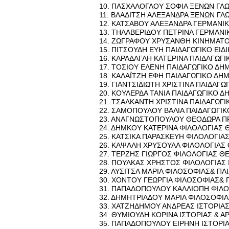
10. ΠΑ­ΣΧΑ­ΛΟ­ΓΛΟΥ ΣΟΦΙΑ ΞΕΝΩΝ ΓΛΩΣ
11. ΒΛΑ­ΔΙ­ΤΣΗ ΑΛΕ­ΞΑΝ­ΔΡΑ ΞΕΝΩΝ ΓΛΩ
12. ΚΑ­ΤΣΑ­ΒΟΥ ΑΛΕ­ΞΑΝ­ΔΡΑ ΓΕΡ­ΜΑ­ΝΙ
13. ΤΗ­ΛΑ­ΒΕ­ΡΙ­ΔΟΥ ΠΕ­ΤΡΙ­ΝΑ ΓΕΡ­ΜΑ­
14. ΖΩ­ΓΡΑ­ΦΟΥ ΧΡΥ­ΣΑΝ­ΘΗ ΚΙ­ΝΗ­ΜΑ­
15. ΠΙ­ΤΣΟΥ­ΔΗ ΕΥΗ ΠΑΙ­ΔΑ­ΓΩ­ΓΙ­ΚΟ ΕΙ
16. ΚΑ­ΡΑ­ΔΑ­ΓΛΗ ΚΑ­ΤΕ­ΡΙ­ΝΑ ΠΑΙ­ΔΑ­ΓΩ­
17. ΤΟ­ΣΙΟΥ ΕΛΕΝΗ ΠΑΙ­ΔΑ­ΓΩ­ΓΙ­ΚΟ ΔΗ­Μ
18. ΚΑ­ΛΑΪ­ΤΖΗ ΕΦΗ ΠΑΙ­ΔΑ­ΓΩ­ΓΙ­ΚΟ ΔΗ
19. ΓΙΑΝ­ΤΣΙ­ΔΙΩ­ΤΗ ΧΡΙ­ΣΤΙ­ΝΑ ΠΑΙ­ΔΑ­Γ
20. ΚΟΥ­ΛΕΡ­ΔΑ ΤΑΝΙΑ ΠΑΙ­ΔΑ­ΓΩ­ΓΙ­ΚΟ Δ
21. ΤΣΑΛ­ΚΑ­ΝΤΗ ΧΡΙ­ΣΤΙ­ΝΑ ΠΑΙ­ΔΑ­ΓΩ­
22. ΣΑ­ΜΟ­ΠΟΥ­ΛΟΥ ΒΑΛΙΑ ΠΑΙ­ΔΑ­ΓΩ­ΓΙ­Κ
23. ΑΝΑ­ΓΝΩ­ΣΤΟ­ΠΟΥ­ΛΟΥ ΘΕ­Ο­ΔΩ­ΡΑ ΠΡ
24. ΔΗΜ­ΚΟΥ ΚΑ­ΤΕ­ΡΙ­ΝΑ ΦΙ­ΛΟ­ΛΟ­ΓΙΑΣ
25. ΚΑ­ΤΣΙ­ΚΑ ΠΑ­ΡΑ­ΣΚΕΥΗ ΦΙ­ΛΟ­ΛΟ­ΓΙ
26. ΚΑ­ΨΑ­ΛΗ ΧΡΥ­ΣΟΥ­ΛΑ ΦΙ­ΛΟ­ΛΟ­ΓΙΑ
27. ΤΕΡ­ΖΗΣ ΓΙΩΡ­ΓΟΣ ΦΙ­ΛΟ­ΛΟ­ΓΙΑΣ Θ
28. ΠΟΥΛ­ΚΑΣ ΧΡΗ­ΣΤΟΣ ΦΙ­ΛΟ­ΛΟ­ΓΙΑΣ Ι
29. ΛΥ­ΣΙ­ΤΣΑ ΜΑΡΙΑ ΦΙ­ΛΟ­ΣΟ­ΦΙΑΣ& ΠΑ
30. ΧΟ­ΝΤΟΥ ΓΕ­ΩΡ­ΓΙΑ ΦΙ­ΛΟ­ΣΟ­ΦΙΑΣ& 
31. ΠΑ­ΠΑ­ΔΟ­ΠΟΥ­ΛΟΥ ΚΑΛ­ΛΙΟ­ΠΗ ΦΙ­ΛΟ­
32. ΔΗ­ΜΗ­ΤΡΙΑ­ΔΟΥ ΜΑΡΙΑ ΦΙ­ΛΟ­ΣΟ­ΦΙΑΣ
33. ΧΑ­ΤΖΗ­ΔΗ­ΜΟΥ ΑΝ­ΔΡΕ­ΑΣ ΙΣΤΟ­ΡΙΑ
34. ΘΥ­ΜΙΟΥ­ΔΗ ΚΟ­ΡΙ­ΝΑ ΙΣΤΟ­ΡΙΑΣ & ΑΡ
35. ΠΑ­ΠΑ­ΔΟ­ΠΟΥ­ΛΟΥ ΕΙ­ΡΗ­ΝΗ ΙΣΤΟ­ΡΙΑ