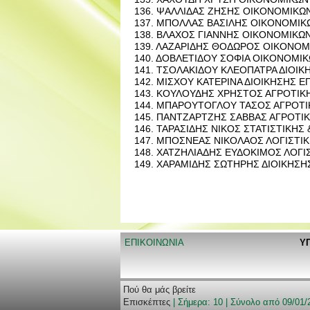
136. ΨΑΛ­ΛΙ­ΔΑΣ ΖΗΣΗΣ ΟΙ­ΚΟ­ΝΟ­ΜΙ­Κ
137. ΜΠΟΛ­ΛΑΣ ΒΑ­ΣΙ­ΛΗΣ ΟΙ­ΚΟ­ΝΟ­ΜΙ
138. ΒΛΑ­ΧΟΣ ΓΙΑΝ­ΝΗΣ ΟΙ­ΚΟ­ΝΟ­ΜΙ­Κ
139. ΛΑ­ΖΑ­ΡΙ­ΔΗΣ ΘΟ­ΔΩ­ΡΟΣ ΟΙ­ΚΟ­ΝΟ
140. ΔΟ­ΒΛΕ­ΤΙ­ΔΟΥ ΣΟΦΙΑ ΟΙ­ΚΟ­ΝΟ­ΜΙ
141. ΤΣΟ­ΛΑ­ΚΙ­ΔΟΥ ΚΛΕ­Ο­ΠΑ­ΤΡΑ ΔΙΟΙ­Κ
142. ΜΙ­ΣΧΟΥ ΚΑ­ΤΕ­ΡΙ­ΝΑ ΔΙΟΙ­ΚΗ­ΣΗΣ ΕΠ
143. ΚΟΥ­ΛΟΥ­ΔΗΣ ΧΡΗ­ΣΤΟΣ ΑΓΡΟ­ΤΙ­Κ
144. ΜΠΑ­ΡΟΥ­ΤΟ­ΓΛΟΥ ΤΑΣΟΣ ΑΓΡΟ­ΤΙ­
145. ΠΑΝ­ΤΖΑΡ­ΤΖΗΣ ΣΑΒ­ΒΑΣ ΑΓΡΟ­ΤΙ­
146. ΤΑ­ΡΑ­ΣΙ­ΔΗΣ ΝΙΚΟΣ ΣΤΑ­ΤΙ­ΣΤΙ­ΚΗΣ
147. ΜΠΟΣ­ΝΕ­ΑΣ ΝΙ­ΚΟ­ΛΑ­ΟΣ ΛΟ­ΓΙ­ΣΤΙ­
148. ΧΑ­ΤΖΗ­ΛΙΑ­ΔΗΣ ΕΥ­ΔΟ­ΚΙ­ΜΟΣ ΛΟ­ΓΙ
149. ΧΑ­ΡΑ­ΜΙ­ΔΗΣ ΣΩ­ΤΗ­ΡΗΣ ΔΙΟΙ­ΚΗ­ΣΗΣ
ΕΠΙΚΟΙΝΩΝΙΑ
Υ
Πού θα μάς βρείτε
Επισκέπτες
| Σήμερα: 10 | Σύνολο από 09/01/