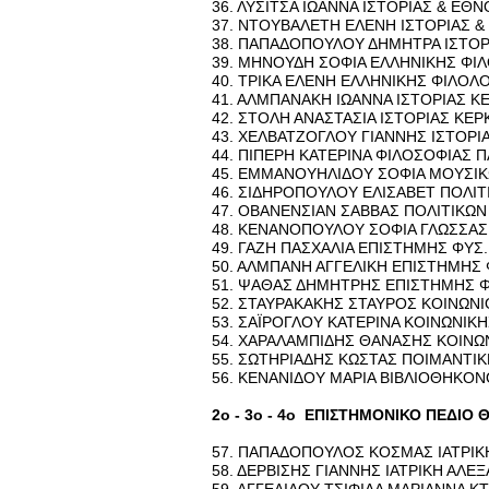
36. ΛΥ­ΣΙ­ΤΣΑ ΙΩ­ΑΝ­ΝΑ ΙΣΤΟ­ΡΙΑΣ & ΕΘ
37. ΝΤΟΥ­ΒΑ­ΛΕ­ΤΗ ΕΛΕΝΗ ΙΣΤΟ­ΡΙΑΣ &
38. ΠΑ­ΠΑ­ΔΟ­ΠΟΥ­ΛΟΥ ΔΗ­ΜΗ­ΤΡΑ ΙΣΤΟ
39. ΜΗ­ΝΟΥ­ΔΗ ΣΟΦΙΑ ΕΛ­ΛΗ­ΝΙ­ΚΗΣ ΦΙ­
40. ΤΡΙΚΑ ΕΛΕΝΗ ΕΛ­ΛΗ­ΝΙ­ΚΗΣ ΦΙ­ΛΟ­Λ
41. ΑΛ­ΜΠΑ­ΝΑ­ΚΗ ΙΩ­ΑΝ­ΝΑ ΙΣΤΟ­ΡΙΑΣ Κ
42. ΣΤΟΛΗ ΑΝΑ­ΣΤΑ­ΣΙΑ ΙΣΤΟ­ΡΙΑΣ ΚΕΡ­
43. ΧΕΛ­ΒΑ­ΤΖΟ­ΓΛΟΥ ΓΙΑΝ­ΝΗΣ ΙΣΤΟ­ΡΙ
44. ΠΙ­ΠΕ­ΡΗ ΚΑ­ΤΕ­ΡΙ­ΝΑ ΦΙ­ΛΟ­ΣΟ­ΦΙΑΣ 
45. ΕΜ­ΜΑ­ΝΟΥ­Η­ΛΙ­ΔΟΥ ΣΟΦΙΑ ΜΟΥ­Σ
46. ΣΙ­ΔΗ­ΡΟ­ΠΟΥ­ΛΟΥ ΕΛΙ­ΣΑ­ΒΕΤ ΠΟ­ΛΙ
47. ΟΒΑ­ΝΕΝ­ΣΙΑΝ ΣΑΒ­ΒΑΣ ΠΟ­ΛΙ­ΤΙ­Κ
48. KENANOΠΟΥ­ΛΟΥ ΣΟΦΙΑ ΓΛΩΣ­ΣΑΣ Φ
49. ΓΑΖΗ ΠΑ­ΣΧΑ­ΛΙΑ ΕΠΙ­ΣΤΗ­ΜΗΣ ΦΥΣ
50. ΑΛ­ΜΠΑ­ΝΗ ΑΓ­ΓΕ­ΛΙ­ΚΗ ΕΠΙ­ΣΤΗ­ΜΗ
51. ΨΑΘΑΣ ΔΗ­ΜΗ­ΤΡΗΣ ΕΠΙ­ΣΤΗ­ΜΗΣ Φ
52. ΣΤΑΥ­ΡΑ­ΚΑ­ΚΗΣ ΣΤΑΥ­ΡΟΣ ΚΟΙ­ΝΩ­ΝΙ
53. ΣΑΪ­ΡΟ­ΓΛΟΥ ΚΑ­ΤΕ­ΡΙ­ΝΑ ΚΟΙ­ΝΩ­ΝΙ­
54. ΧΑ­ΡΑ­ΛΑ­ΜΠΙ­ΔΗΣ ΘΑ­ΝΑ­ΣΗΣ ΚΟΙ­ΝΩ
55. ΣΩ­ΤΗ­ΡΙΑ­ΔΗΣ ΚΩ­ΣΤΑΣ ΠΟΙ­ΜΑ­ΝΤΙ
56. ΚΕ­ΝΑ­ΝΙ­ΔΟΥ ΜΑΡΙΑ ΒΙ­ΒΛΙΟ­ΘΗ­ΚΟ
2o - 3o - 4o ΕΠΙ­ΣΤΗ­ΜΟ­ΝΙ­ΚΟ ΠΕΔΙΟ 
57. ΠΑ­ΠΑ­ΔΟ­ΠΟΥ­ΛΟΣ ΚΟ­ΣΜΑΣ ΙΑ­ΤΡΙ­Κ
58. ΔΕΡ­ΒΙ­ΣΗΣ ΓΙΑΝ­ΝΗΣ ΙΑ­ΤΡΙ­ΚΗ ΑΛΕ