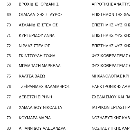
68
ΒΡΟ­ΧΙ­ΔΗΣ ΙΟΡ­ΔΑ­ΝΗΣ
ΑΓΡΟ­ΤΙ­ΚΗΣ ΑΝΑ­ΠΤΥ
69
ΟΓΛΙ­ΔΑΛ­ΤΣΗΣ ΣΤΑΥ­ΡΟΣ
ΕΠΙ­ΣΤΗ­ΜΩΝ ΤΗΣ ΘΑ­
70
ΑΣΛΑ­ΝΙ­ΔΗΣ ΣΤΕ­ΛΙΟΣ
ΕΠΙ­ΣΤΗ­ΜΗΣ ΦΥ­ΣΙ­Κ
71
ΚΥΡ­ΓΕ­ΡΙ­ΔΟΥ ΑΝΝΑ
ΕΠΙ­ΣΤΗ­ΜΗΣ ΦΥ­ΣΙ­Κ
72
ΝΙΡ­ΛΑΣ ΣΤΕ­ΛΙΟΣ
ΕΠΙ­ΣΤΗ­ΜΗΣ ΦΥ­ΣΙ­Κ
73
ΓΚΙΝ­ΤΣΟΥ­ΔΗ ΣΟΦΙΑ
ΦΥ­ΣΙ­ΚΟ­ΘΕ­ΡΑ­ΠΕΙΑ
74
ΜΠΑ­ΜΠΑ­ΣΗ ΜΑΡ­ΚΕ­ΛΑ
ΦΥ­ΣΙ­ΚΟ­ΘΕ­ΡΑ­ΠΕΙΑ
75
ΚΑΛ­ΤΣΑ ΒΑΣΩ
ΜΗ­ΧΑ­ΝΟ­ΛΟ­ΓΙΑΣ ΚΡ
76
ΤΖΕΪ­ΡΑ­ΝΙ­ΔΗΣ ΒΛΑ­ΔΙ­ΜΗ­ΡΟΣ
ΗΛΕ­ΚΤΡΟ­ΝΙ­ΚΗΣ ΛΑ­
77
ΔΕ­ΒΕ­ΤΖΗ ΕΙ­ΡΗ­ΝΗ
ΣΧΕ­ΔΙΑ­ΣΜΟΥ ΚΑΙ ΠΑ­
78
ΧΑ­ΜΑ­ΛΙ­ΔΟΥ ΝΙ­ΚΟ­ΛΕ­ΤΑ
ΙΑ­ΤΡΙ­ΚΩΝ ΕΡ­ΓΑ­ΣΤΗ
79
ΚΟΥ­ΜΑ­ΡΑ ΜΑΡΙΑ
ΝΟ­ΣΗ­ΛΕΥ­ΤΙ­ΚΗΣ ΚΑ­
80
ΑΓΙΑΝ­ΝΙ­ΔΟΥ ΑΛΕ­ΞΑΝ­ΔΡΑ
ΝΟ­ΣΗ­ΛΕΥ­ΤΙ­ΚΗΣ ΛΑ­Ρ