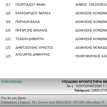
117
ΓΕ­ΩΡ­ΓΙΑ­ΔΟΥ ΦΑΝΗ
ΔΗΜΟΣ. ΣΧΕ­ΣΕ­ΩΝ ΚΑ
118
ΚΑ­ΡΑ­ΣΑ­ΡΙ­ΔΟΥ ΝΑ­ΤΑ­ΣΑ
ΔΙΟΙ­ΚΗ­ΣΗΣ ΚΟΙ­ΝΩ­Ν
119
ΠΟ­ΡΙΑ­ΖΗ ΒΑΛΙΑ
ΔΙΟΙ­ΚΗ­ΣΗΣ ΚΟΙ­ΝΩ­Ν
120
ΠΡΕΜ­ΤΖΗΣ ΜΙ­ΧΑ­ΛΗΣ
ΔΙΟΙ­ΚΗ­ΣΗΣ ΚΟΙ­ΝΩ­Ν
121
ΤΣΑ­ΒΛΗ ΔΗ­ΜΗ­ΤΡΑ
ΔΙΟΙ­ΚΗ­ΣΗΣ ΚΟΙ­ΝΩ­Ν
122
ΔΗΜ­ΤΣΙΟΥ­ΔΗΣ ΧΡΗ­ΣΤΟΣ
ΔΙΟΙ­ΚΗ­ΣΗΣ ΜΟ­ΝΑ­Δ
ΑΓΕ­ΛΑ­ΡΗΣ ΔΗ­ΜΗ­ΤΡΗΣ
123
ΠΛΗ­ΡΟ­ΦΟ­ΡΙ­ΚΗΣ ΚΑ
ΕΠΙΚΟΙΝΩΝΙΑ
ΥΠΟΔΟΜΗ ΦΡΟΝΤΙΣΤΗΡΙA ΜΕ
Νο 1 : ΚΟΥΓΙΟΥΜΤΖΙΔΗ 7 |
Τηλέφωνο:
23820-2779
Πού θα μάς βρείτε
Επισκέπτες
| Σήμερα: 56 | Σύνολο από 09/01/2015: 597,835 | Μοναδικά IP: