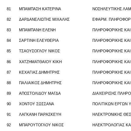
81
ΜΠΑ­ΜΠΑ­ΣΗ ΚΑ­ΤΕ­ΡΙ­ΝΑ
ΝΟ­ΣΗ­ΛΕΥ­ΤΙ­ΚΗΣ ΛΑ­
82
ΔΑΡ­ΔΑ­ΝΕ­ΛΙΩ­ΤΗΣ ΜΙ­ΧΑ­ΛΗΣ
ΕΦΑΡΜ. ΠΛΗ­ΡΟ­ΦΟ­ΡΙ
83
ΜΠΑ­ΜΠΑ­ΝΗ ΕΛΕΝΗ
ΠΛΗ­ΡΟ­ΦΟ­ΡΙ­ΚΗΣ ΚΑΙ 
84
ΣΑΡ­ΤΙ­ΝΗ ΕΛΕΥ­ΘΕ­ΡΙΑ
ΠΛΗ­ΡΟ­ΦΟ­ΡΙ­ΚΗΣ ΚΑΙ 
85
ΤΣΑ­ΟΥ­ΣΟ­ΓΛΟΥ ΝΙΚΟΣ
ΠΛΗ­ΡΟ­ΦΟ­ΡΙ­ΚΗΣ ΚΑΙ 
86
ΧΑ­ΤΖΗ­ΜΑΤ­ΘΑΙΟΥ ΚΙΚΗ
ΠΛΗ­ΡΟ­ΦΟ­ΡΙ­ΚΗΣ ΚΑΙ
87
ΚΕ­ΧΑ­ΓΙΑΣ ΔΗ­ΜΗ­ΤΡΗΣ
ΠΛΗ­ΡΟ­ΦΟ­ΡΙ­ΚΗΣ ΚΑΙ
88
ΠΑ­ΛΙΑΙ­ΚΟΣ ΔΗ­ΜΗ­ΤΡΗΣ
ΠΛΗ­ΡΟ­ΦΟ­ΡΙ­ΚΗΣ ΚΑΙ
89
ΑΠΟ­ΣΤΟ­ΛΙ­ΔΟΥ ΜΑΓΔΑ
ΔΙΑ­ΧΕΙ­ΡΙ­ΣΗΣ ΠΛΗ­Ρ
90
ΧΟ­ΝΤΟΥ ΣΩΣ­ΣΑ­ΝΑ
ΠΟ­ΛΙ­ΤΙ­ΚΩΝ ΕΡΓΩΝ
91
ΛΑ­ΓΚΑ­ΝΗ ΠΑ­ΡΑ­ΣΚΕΥΗ
ΗΛΕ­ΚΤΡΟ­ΝΙ­ΚΗΣ ΘΕ
92
ΜΠΑ­ΡΟΥ­ΤΟ­ΓΛΟΥ ΝΙΚΟΣ
ΗΛΕ­ΚΤΡΟ­ΛΟ­ΓΙΑΣ ΚΑ