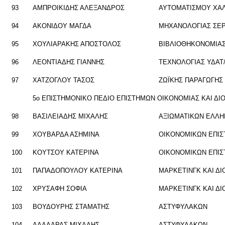
93
ΑΜΠΡΟΙ­ΚΙ­ΔΗΣ ΑΛΕ­ΞΑΝ­ΔΡΟΣ
ΑΥ­ΤΟ­ΜΑ­ΤΙ­ΣΜΟΥ ΧΑΛ
94
ΑΚΟ­ΝΙ­ΔΟΥ ΜΑΓΔΑ
ΜΗ­ΧΑ­ΝΟ­ΛΟ­ΓΙΑΣ ΣΕ
95
ΧΟΥ­ΛΙΑ­ΡΑ­ΚΗΣ ΑΠΟ­ΣΤΟ­ΛΟΣ
ΒΙ­ΒΛΙΟ­ΘΗ­ΚΟ­ΝΟ­ΜΙ
96
ΛΕ­Ο­ΝΤΙΑ­ΔΗΣ ΓΙΑΝ­ΝΗΣ
ΤΕ­ΧΝΟ­ΛΟ­ΓΙΑΣ ΥΔΑ
97
ΧΑ­ΤΖΟ­ΓΛΟΥ ΤΑΣΟΣ
ΖΩ­Ϊ­ΚΗΣ ΠΑ­ΡΑ­ΓΩ­ΓΗ
5o ΕΠΙ­ΣΤΗ­ΜΟ­ΝΙ­ΚΟ ΠΕΔΙΟ ΕΠΙ­ΣΤΗ­ΜΩΝ ΟΙ­ΚΟ­ΝΟ­ΜΙΑΣ ΚΑΙ ΔΙΟ
98
ΒΑ­ΣΙ­ΛΕΙΑ­ΔΗΣ ΜΙ­ΧΑ­ΛΗΣ
ΑΞΙΩ­ΜΑ­ΤΙ­ΚΩΝ ΕΛ­ΛΗ
99
ΧΟΥ­ΒΑΡ­ΔΑ ΑΣΗ­ΜΙ­ΝΑ
ΟΙ­ΚΟ­ΝΟ­ΜΙ­ΚΩΝ ΕΠΙ
100
ΚΟΥ­ΤΣΟΥ ΚΑ­ΤΕ­ΡΙ­ΝΑ
ΟΙ­ΚΟ­ΝΟ­ΜΙ­ΚΩΝ ΕΠΙ­
101
ΠΑ­ΠΑ­ΔΟ­ΠΟΥ­ΛΟΥ ΚΑ­ΤΕ­ΡΙ­ΝΑ
ΜΑΡ­ΚΕ­ΤΙΝΓΚ ΚΑΙ ΔΙΟ
102
ΧΡΥ­ΣΑ­ΦΗ ΣΟΦΙΑ
ΜΑΡ­ΚΕ­ΤΙΝΓΚ ΚΑΙ ΔΙΟ
103
ΒΟΥ­ΔΟΥ­ΡΗΣ ΣΤΑ­ΜΑ­ΤΗΣ
ΑΣΤΥ­ΦΥ­ΛΑ­ΚΩΝ
104
ΔΑΛ­ΔΑ­ΡΑΣ ΜΙ­ΧΑ­ΛΗΣ
ΑΣΤΥ­ΦΥ­ΛΑ­ΚΩΝ